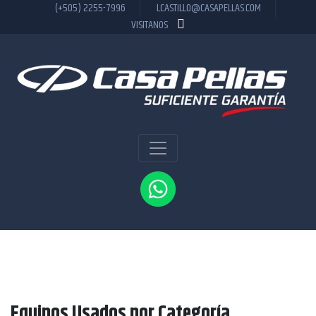
(+505) 2255-7996
LCASTILLO@CASAPELLAS.COM
VISITANOS
CARGADORES
Equipos Usados por Categoría