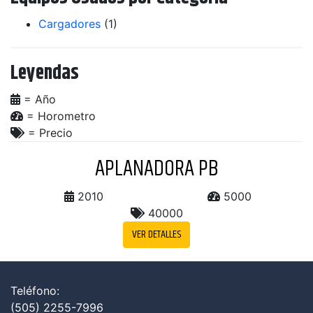
Cargadores
(1)
Leyendas
= A­ño
= Horometro
= Precio
APLANADORA PB
2010
5000
40000
VER DETALLES
Teléfono:
(505)
2255-7996