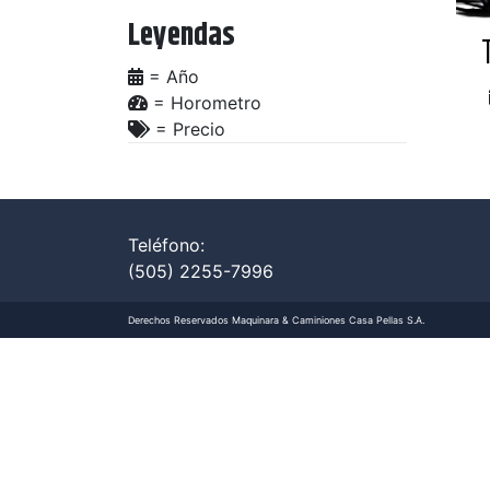
Leyendas
= A­ño
= Horometro
= Precio
Teléfono:
(505)
2255-7996
Derechos Reservados Maquinara & Caminiones Casa Pellas S.A.