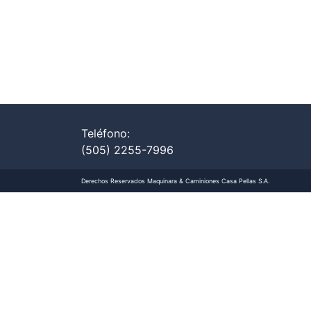
Teléfono:
(505)
2255-7996
Derechos Reservados Maquinara & Caminiones Casa Pellas S.A.